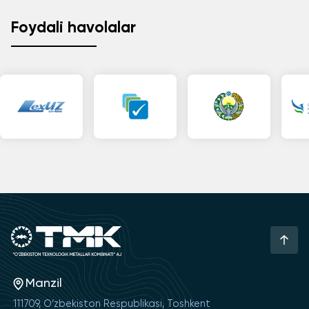
Foydali havolalar
Manzil
111709, O‘zbekiston Respublikasi, Toshkent