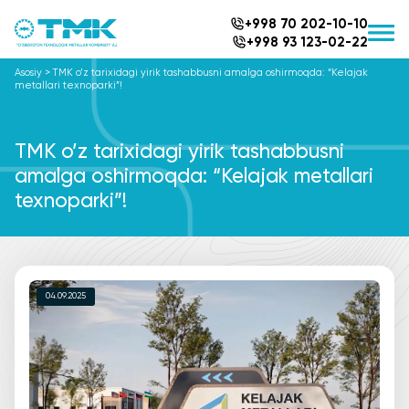
+998 70 202-10-10
+998 93 123-02-22
Asosiy
>
TMK o’z tarixidagi yirik tashabbusni amalga oshirmoqda: “Kelajak
metallari texnoparki”!
TMK o’z tarixidagi yirik tashabbusni
amalga oshirmoqda: “Kelajak metallari
texnoparki”!
04.09.2025