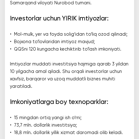
Samarqand viloyati Nurobod tumani.
Investorlar uchun YIRIK imtiyozlar:
• Mol-mulk, yer va foyda solig‘idan to‘liq ozod qilinadi;
• Bojxona to‘lovlaridan imtiyoz mavjud;
• QQSni 120 kungacha kechiktirib to‘lash imkoniyati.
Imtiyozlar muddati investitsiya hajmiga qarab 3 yildan
10 yilgacha amal qiladi. Shu orqali investorlar uchun
xavfsiz, barqaror va uzoq muddatli biznes muhiti
yaratiladi.
Imkoniyatlarga boy texnoparklar:
• 15 mingdan ortiq yangi ish o‘rni;
• 73,7 mln. dollarlik investitsiya;
• 18,8 mln. dollarlik yillik xizmat daromadi olib keladi.