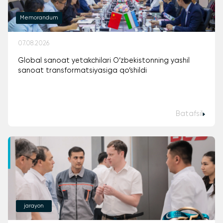
Memorandum
07.08.2026
Global sanoat yetakchilari O‘zbekistonning yashil
sanoat transformatsiyasiga qo‘shildi
Batafsil
jarayon