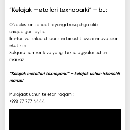
“Kelajak metallari texnoparki” – bu:
O‘zbekiston sanoatini yangi bosqichga olib
chiqadigan loyiha
Ilm-fan va ishlab chiqarishni birlashtiruvchi innovatsion
ekotizim
Xalqaro hamkorlik va yangi texnologiyalar uchun
markaz
“Kelajak metallari texnoparki” – kelajak uchun ishonchli
manzil!
Murojaat uchun telefon raqami:
+998 77 777 4444