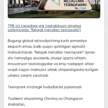
TMK o’z tarixidagi yirik tashabbusni amalga
oshirmoqda: “Kelajak metallari texnoparki”!
Bugungi global iqtisodiyotning kuchi xomashyo
eksporti emas, balki yuqori qo‘shilgan qiymatli
mahsulotlardir. “Kelajak metallari texnoparki” aynan
shu tamoyilga asoslanib, chuqur qayta ishlash,
innovatsion texnologiyalar va ilmiy-tadqiqot ishlari
orqali tayyor mahsulot ishlab chiqarishgacha bo‘lgan
uzluksiz zanjirni yaratadi.
Texnopark strategik hududlarda joylashadi:
Toshkent viloyatining Chirchiq va Ohangaron
shaharlari,