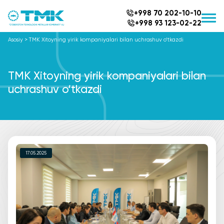
+998 70 202-10-10
+998 93 123-02-22
Asosiy
>
TMK Xitoyning yirik kompaniyalari bilan uchrashuv o‘tkazdi
TMK Xitoyning yirik kompaniyalari bilan
uchrashuv o‘tkazdi
17.05.2025