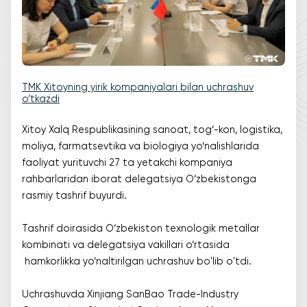
TMK Xitoyning yirik kompaniyalari bilan uchrashuv
o‘tkazdi
Xitoy Xalq Respublikasining sanoat, tog‘-kon, logistika,
moliya, farmatsevtika va biologiya yo‘nalishlarida
faoliyat yurituvchi 27 ta yetakchi kompaniya
rahbarlaridan iborat delegatsiya O‘zbekistonga
rasmiy tashrif buyurdi.
Tashrif doirasida O‘zbekiston texnologik metallar
kombinati va delegatsiya vakillari o‘rtasida
hamkorlikka yo‘naltirilgan uchrashuv bo'lib o'tdi.
Uchrashuvda Xinjiang SanBao Trade-Industry