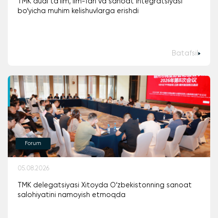
TMK dual ta'lim, ilm-fan va sanoat integratsiyasi
bo‘yicha muhim kelishuvlarga erishdi
Batafsil
Forum
05.08.2026
TMK delegatsiyasi Xitoyda O‘zbekistonning sanoat
salohiyatini namoyish etmoqda