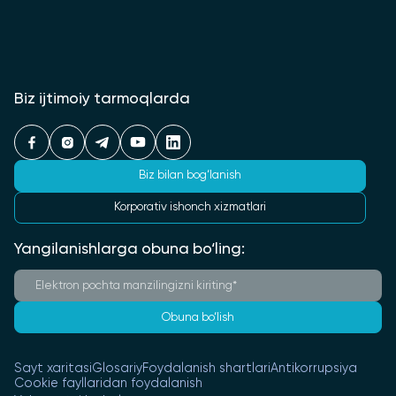
Biz ijtimoiy tarmoqlarda
Biz bilan bog‘lanish
Korporativ ishonch xizmatlari
Yangilanishlarga obuna bo‘ling:
Obuna bo‘lish
Sayt xaritasi
Glosariy
Foydalanish shartlari
Antikorrupsiya
Cookie fayllaridan foydalanish