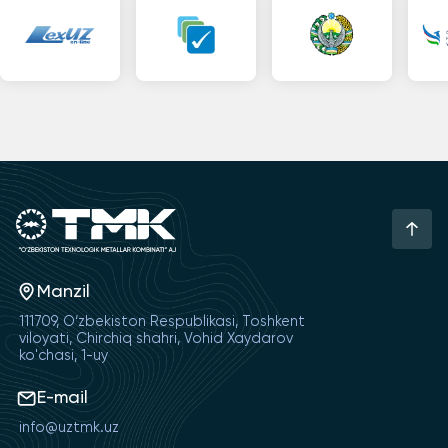
Manzil
111709, O‘zbekiston Respublikasi, Toshkent
viloyati, Chirchiq shahri, Vohid Xaydarov
ko'chasi, 1-uy
E-mail
info@uztmk.uz