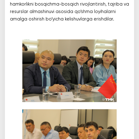
hamkorlikni bosqichma-bosqich rivojlantirish, tajriba va
resurslar almashinuvi asosida qo‘shma loyihalarni
amalga oshirish bo‘yicha kelishuvlarga erishdilar.