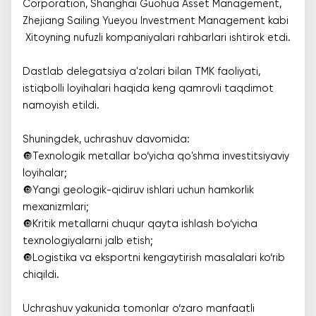
Corporation, Shanghai Guohua Asset Management,
Zhejiang Sailing Yueyou Investment Management kabi
Xitoyning nufuzli kompaniyalari rahbarlari ishtirok etdi.
Dastlab delegatsiya a'zolari bilan TMK faoliyati,
istiqbolli loyihalari haqida keng qamrovli taqdimot
namoyish etildi.
Shuningdek, uchrashuv davomida:
🔘Texnologik metallar bo‘yicha qo'shma investitsiyaviy
loyihalar;
🔘Yangi geologik-qidiruv ishlari uchun hamkorlik
mexanizmlari;
🔘Kritik metallarni chuqur qayta ishlash bo‘yicha
texnologiyalarni jalb etish;
🔘Logistika va eksportni kengaytirish masalalari ko‘rib
chiqildi.
Uchrashuv yakunida tomonlar o‘zaro manfaatli