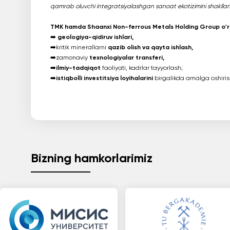
qamrab oluvchi integratsiyalashgan sanoat ekotizimini shakllan
TMK hamda Shaanxi Non-ferrous Metals Holding Group o'
➡️
geologiya-qidiruv ishlari,
➡️kritik minerallarni
qazib olish va qayta ishlash,
➡️zamonaviy
texnologiyalar transferi,
➡️
ilmiy-tadqiqot
faoliyati, kadrlar tayyorlash;
➡️
istiqbolli investitsiya loyihalarini
birgalikda amalga oshirish
Bizning hamkorlarimiz