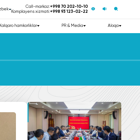
Call-markaz:
+998 70 202-10-10
zbek
Komplayens xizmati:
+998 93 123-02-22
Xalqaro hamkorliklar
PR & Media
Aloqa