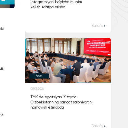
integratsiyasi bo‘yicha muhim
kelishuvlarga erishdi
Batafsil
kil
di.
Forum
05.08.2026
TMK delegatsiyasi Xitoyda
O‘zbekistonning sanoat salohiyatini
namoyish etmoqda
ga.
Batafsil