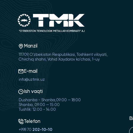
Manzil
111709, O‘zbekiston Respublikasi, Toshkent viloyati,
Chirchiq shahri, Vohid Xaydarov ko'chasi, 1-uy
E-mail
info@uztmk.uz
Ish vaqti
Dushanba - Shanba,09:00 — 18:00
Shanba, 09:00 — 15:00
Tushlik: 12:00 - 14:00
B
Telefon
+998 70
202-10-10