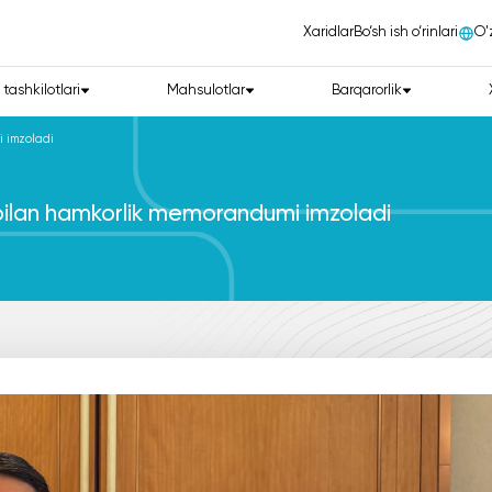
Xaridlar
Bo‘sh ish o‘rinlari
О'
 tashkilotlari
Mahsulotlar
Barqarorlik
i imzoladi
bilan hamkorlik memorandumi imzoladi