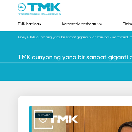
TMK haqida
Korporativ boshqaruv
Tizim
Asosiy
>
TMK dunyoning yana bir sanoat giganti bilan hamkorlik memorandum
TMK dunyoning yana bir sanoat giganti 
05.06.2026