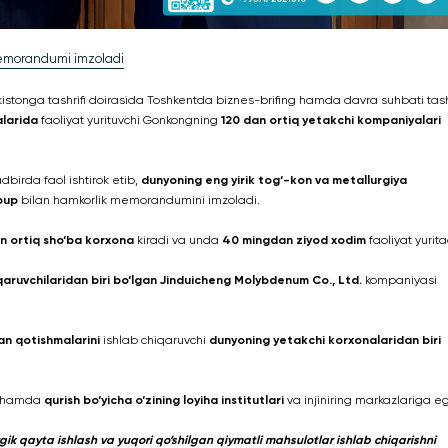
memorandumi imzoladi
stonga tashrifi doirasida Toshkentda biznes-brifing hamda davra suhbati tash
alarida
faoliyat yurituvchi Gonkongning
120 dan ortiq yetakchi kompaniyalari
dbirda faol ishtirok etib,
dunyoning
eng yirik tog‘-kon va metallurgiya
oup
bilan hamkorlik memorandumini imzoladi.
n ortiq sho‘ba korxona
kiradi va unda
40 mingdan ziyod xodim
faoliyat yurita
qaruvchilaridan biri bo‘lgan Jinduicheng Molybdenum Co., Ltd.
kompaniyasi
n qotishmalarini
ishlab chiqaruvchi
dunyoning yetakchi korxonalaridan biri
hamda
qurish bo‘yicha o‘zining loyiha institutlari
va injiniring markazlariga e
urgik qayta ishlash va yuqori qo‘shilgan qiymatli mahsulotlar ishlab chiqarishni