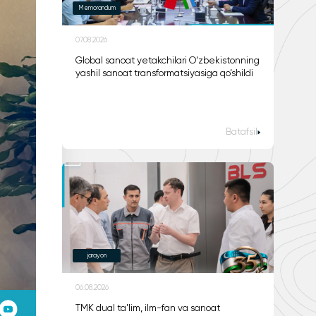
Memorandum
07.08.2026
Global sanoat yetakchilari O‘zbekistonning
yashil sanoat transformatsiyasiga qo‘shildi
Batafsil
jarayon
06.08.2026
TMK dual ta'lim, ilm-fan va sanoat