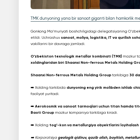
TMK dunyoning yana bir sanoat giganti bilan hamkorlik 
Gonkong Ma’muriyati boshchiligidagi delegatsiyaning O‘zbeki
etildi. Uchrashuv
sanoat, moliya, logistika, IT va qurilish soh
vakillarini bir davraga jamladi.
O‘zbekiston texnologik metallar kombinati (TMK)
mazkur ta
xoldinglaridan biri
Shaanxi Non-ferrous Metals Holding Gr
Shaanxi Non-ferrous Metals Holding Group
tarkibiga
30 da
➡️ Xolding tarkibida
dunyoning eng yirik molibden ishlab chi
faoliyat yuritadi.
➡️
Aerokosmik va sanoat tarmoqlari uchun titan hamda tita
Baoti Group
mazkur kompaniya tarkibiga kiradi.
➡️ Xolding
tog‘-kon va metallurgiya obyektlarini loyihalash
➡️ Korporatsiya
geologik qidiruv, qazib olish, boyitish, metall