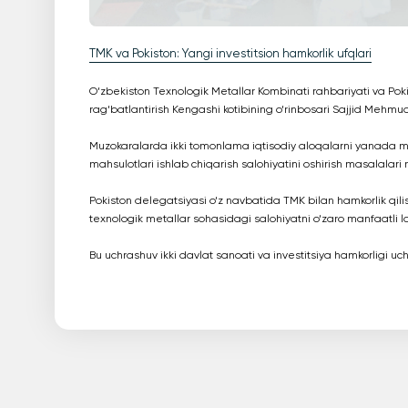
TMK va Pokiston: Yangi investitsion hamkorlik ufqlari
O‘zbekiston Texnologik Metallar Kombinati rahbariyati va Pokist
rag‘batlantirish Kengashi kotibining o‘rinbosari Sajjid Mehmud
Muzokaralarda ikki tomonlama iqtisodiy aloqalarni yanada mu
mahsulotlari ishlab chiqarish salohiyatini oshirish masalalari
Pokiston delegatsiyasi o‘z navbatida TMK bilan hamkorlik qili
texnologik metallar sohasidagi salohiyatni o‘zaro manfaatli lo
Bu uchrashuv ikki davlat sanoati va investitsiya hamkorligi u