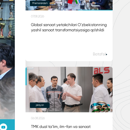
Memorandum
07.08.2026
Global sanoat yetakchilari O‘zbekistonning
yashil sanoat transformatsiyasiga qo‘shildi
Batafsil
jarayon
06.08.2026
TMK dual ta'lim, ilm-fan va sanoat