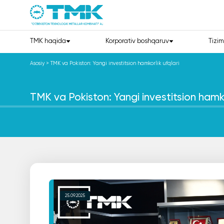
TMK haqida
Korporativ boshqaruv
Tizim
Asosiy
>
TMK va Pokiston: Yangi investitsion hamkorlik ufqlari
TMK va Pokiston: Yangi investitsion hamkor
25.09.2025