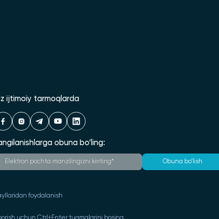
iz ijtimoiy tarmoqlarda
angilanishlarga obuna bo‘ling:
Obuna bo‘lish
yllaridan foydalanish
orish uchun Ctrl+Enter tugmalarini bosing.