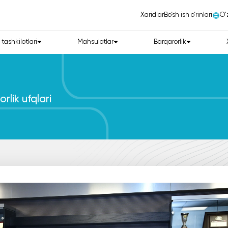
Xaridlar
Bo‘sh ish o‘rinlari
О'
 tashkilotlari
Mahsulotlar
Barqarorlik
lik ufqlari