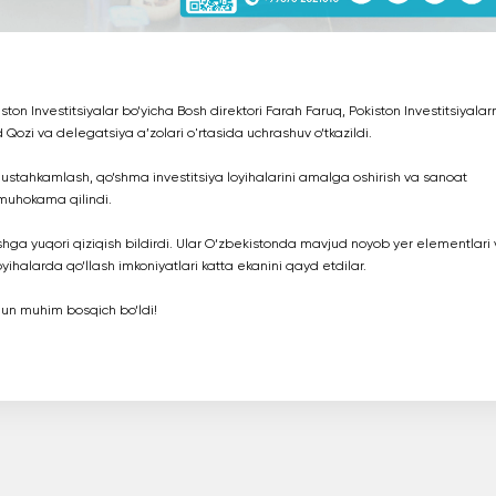
on Investitsiyalar bo‘yicha Bosh direktori Farah Faruq, Pokiston Investitsiyalarn
 Qozi va delegatsiya a’zolari o'rtasida uchrashuv o‘tkazildi.
stahkamlash, qo‘shma investitsiya loyihalarini amalga oshirish va sanoat
 muhokama qilindi.
shga yuqori qiziqish bildirdi. Ular O‘zbekistonda mavjud noyob yer elementlari
yihalarda qo‘llash imkoniyatlari katta ekanini qayd etdilar.
chun muhim bosqich bo‘ldi!