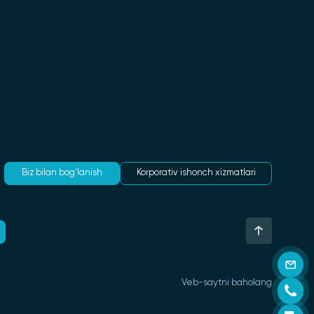
Biz bilan bog‘lanish
Korporativ ishonch xizmatlari
Veb-saytni baholang