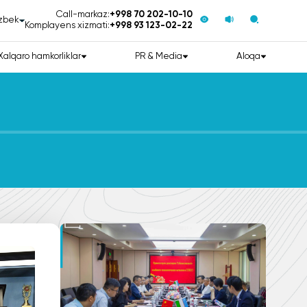
Call-markaz:
+998 70 202-10-10
zbek
Komplayens xizmati:
+998 93 123-02-22
Xalqaro hamkorliklar
PR & Media
Aloqa