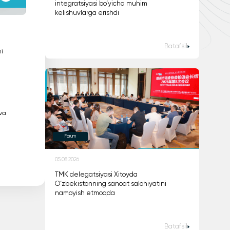
integratsiyasi bo‘yicha muhim
kelishuvlarga erishdi
Batafsil
i
 va
Forum
05.08.2026
TMK delegatsiyasi Xitoyda
O‘zbekistonning sanoat salohiyatini
namoyish etmoqda
Batafsil