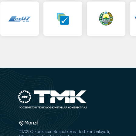
Manzil
111709, O‘zbekiston Respublikasi, Toshkent viloyati,