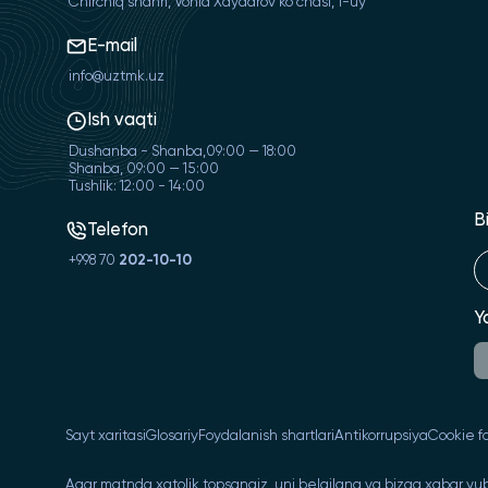
Chirchiq shahri, Vohid Xaydarov ko'chasi, 1-uy
E-mail
info@uztmk.uz
Ish vaqti
Dushanba - Shanba,09:00 — 18:00
Shanba, 09:00 — 15:00
Tushlik: 12:00 - 14:00
B
Telefon
+998 70
202-10-10
Y
Sayt xaritasi
Glosariy
Foydalanish shartlari
Antikorrupsiya
Cookie fa
Agar matnda xatolik topsangiz, uni belgilang va bizga xabar yub