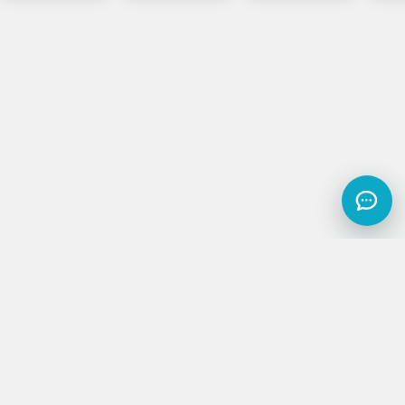
Biz ijtimoiy tarmoqlarda
Biz bilan bog‘lanish
Korporativ ishonch xizmatlari
Yangilanishlarga obuna bo‘ling:
Obuna bo‘lish
Sayt xaritasi
Glosariy
Foydalanish shartlari
Antikorrupsiya
Cookie fayllaridan foydalanish