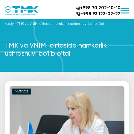
+998 70 202-10-10
+998 93 123-02-22
Asosiy
>
TMK va VNIMI o‘rtasida hamkorlik uchrashuvi bo‘lib o‘tdi
TMK va VNIMI o‘rtasida hamkorlik
uchrashuvi bo‘lib o‘tdi
16.05.2025