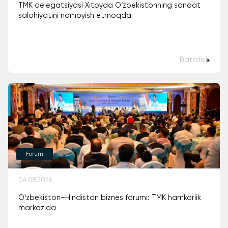
TMK delegatsiyasi Xitoyda O‘zbekistonning sanoat
salohiyatini namoyish etmoqda
Batafsil
Forum
04.08.2026
O‘zbekiston–Hindiston biznes forumi: TMK hamkorlik
markazida