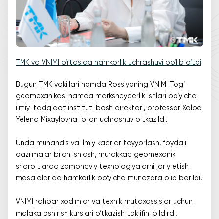
TMK va VNIMI o‘rtasida hamkorlik uchrashuvi bo‘lib o‘tdi
Bugun TMK vakillari hamda Rossiyaning VNIMI Tog‘
geomexanikasi hamda marksheyderlik ishlari bo‘yicha
ilmiy-tadqiqot instituti bosh direktori, professor Xolod
Yelena Mixaylovna bilan uchrashuv o'tkazildi.
Unda muhandis va ilmiy kadrlar tayyorlash, foydali
qazilmalar bilan ishlash, murakkab geomexanik
sharoitlarda zamonaviy texnologiyalarni joriy etish
masalalarida hamkorlik bo‘yicha munozara olib borildi.
VNIMI rahbar xodimlar va texnik mutaxassislar uchun
malaka oshirish kurslari o‘tkazish taklifini bildirdi.