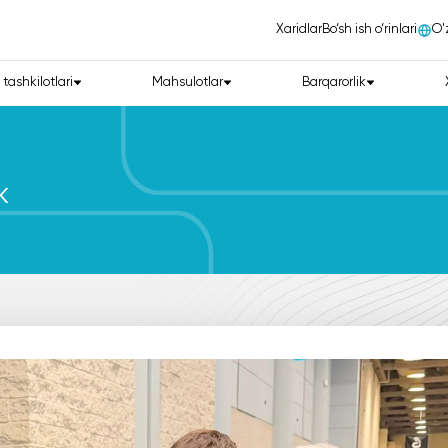
Xaridlar
Bo‘sh ish o‘rinlari
О'
 tashkilotlari
Mahsulotlar
Barqarorlik
K