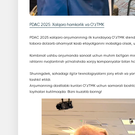
PDAC 2025: Xalqaro hamkorlik va OʻzTMK
PDAC 2025 xalqaro anjumanining ilk kunidayoq OʻzTMK stendi xo
tobora dolzarb ahamiyat kasb etayotganini inobatga olsak, 
Kombinat ushbu anjumanda sanoat uchun muhim bo‘lgan minera
ishlarini rivojlantirish yo‘nalishida xorijiy kompaniyalar bilan
Shuningdek, sohadagi ilg‘or texnologiyalarni joriy etish va ya
tashkil etildi.
Anjumanning dastlabki kunlari OʻzTMK uchun samarali boshlan
loyihalari kutilmoqda. Bizni kuzatib boring!