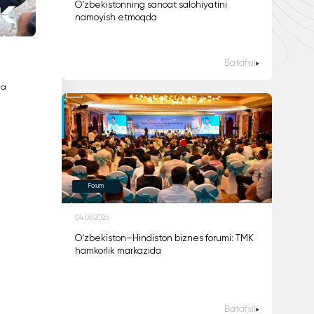
O‘zbekistonning sanoat salohiyatini
namoyish etmoqda
Batafsil
da
Forum
04.08.2026
O‘zbekiston–Hindiston biznes forumi: TMK
hamkorlik markazida
Batafsil