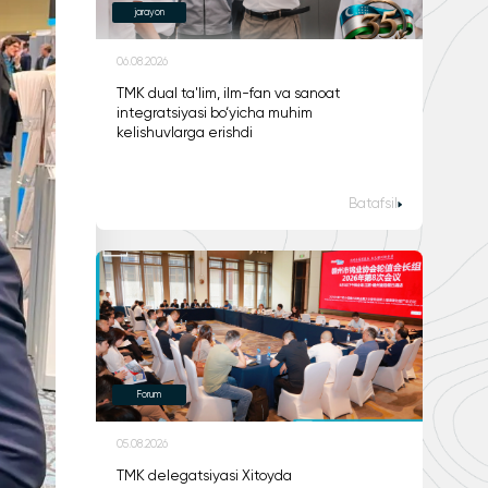
jarayon
06.08.2026
TMK dual ta'lim, ilm-fan va sanoat
integratsiyasi bo‘yicha muhim
kelishuvlarga erishdi
Batafsil
Forum
05.08.2026
TMK delegatsiyasi Xitoyda