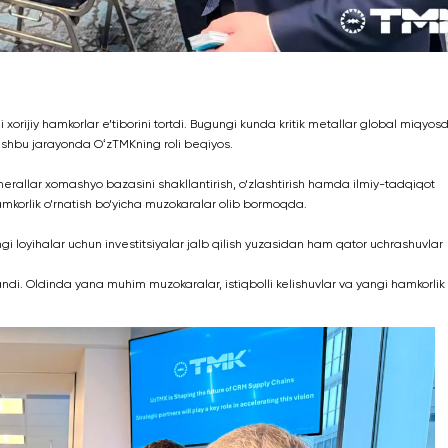
rijiy hamkorlar e’tiborini tortdi. Bugungi kunda kritik metallar global miqyos
ushbu jarayonda OʻzTMKning roli beqiyos.
llar xomashyo bazasini shakllantirish, o‘zlashtirish hamda ilmiy-tadqiqot
 hamkorlik o‘rnatish bo‘yicha muzokaralar olib bormoqda.
ngi loyihalar uchun investitsiyalar jalb qilish yuzasidan ham qator uchrashuvlar
di. Oldinda yana muhim muzokaralar, istiqbolli kelishuvlar va yangi hamkorlik