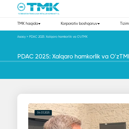
TMK haqida
Korporativ boshqaruv
Tizim
Asosiy
>
PDAC 2025: Xalqaro hamkorlik va OʻzTMK
PDAC 2025: Xalqaro hamkorlik va OʻzTM
04.03.2025