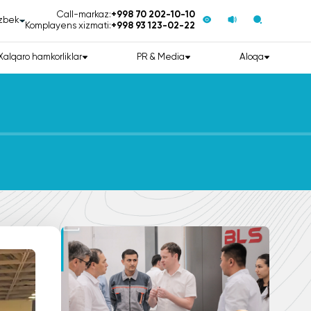
Call-markaz:
+998 70 202-10-10
zbek
Komplayens xizmati:
+998 93 123-02-22
Xalqaro hamkorliklar
PR & Media
Aloqa