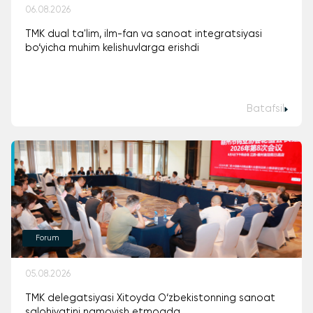
06.08.2026
TMK dual ta'lim, ilm-fan va sanoat integratsiyasi
bo‘yicha muhim kelishuvlarga erishdi
Batafsil
Forum
05.08.2026
TMK delegatsiyasi Xitoyda O‘zbekistonning sanoat
salohiyatini namoyish etmoqda