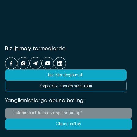
Biz ijtimoiy tarmoqlarda
Biz bilan bog‘lanish
Korporativ ishonch xizmatlari
Yangilanishlarga obuna bo‘ling:
Obuna bo‘lish