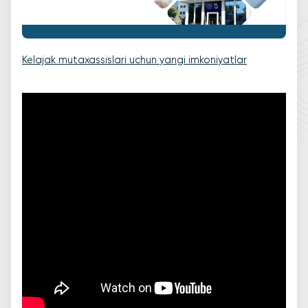
Kelajak mutaxassislari uchun yangi imkoniyatlar