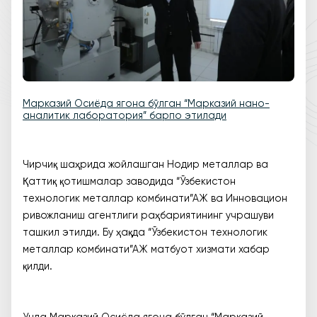
Марказий Осиёда ягона бўлган “Марказий нано-
аналитик лаборатория” барпо этилади
Чирчиқ шаҳрида жойлашган Нодир металлар ва
Қаттиқ қотишмалар заводида “Ўзбекистон
технологик металлар комбинати”АЖ ва Инновацион
ривожланиш агентлиги раҳбариятининг учрашуви
ташкил этилди. Бу ҳақда “Ўзбекистон технологик
металлар комбинати”АЖ матбуот хизмати хабар
қилди.