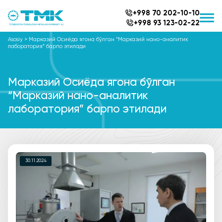
+998 70 202-10-10
+998 93 123-02-22
Asosiy
>
Марказий Осиёда ягона бўлган “Марказий нано-аналитик
лаборатория” барпо этилади
Марказий Осиёда ягона бўлган
“Марказий нано-аналитик
лаборатория” барпо этилади
30.11.2024