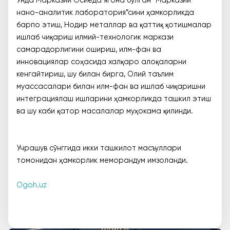
Унда Марказий Осиёда ягона бўлган “Марказий
нано-аналитик лаборатория”сини ҳамкорликда
барпо этиш, Нодир металлар ва қаттиқ қотишмалар
ишлаб чиқариш илмий-технологик маркази
самарадорлигини ошириш, илм-фан ва
инновациялар соҳасида халқаро алоқаларни
кенгайтириш, шу билан бирга, Олий таълим
муассасалари билан илм-фан ва ишлаб чиқаришни
интеграциялаш ишларини ҳамкорликда ташкил этиш
ва шу каби қатор масалалар муҳокама қилинди.
Учрашув сўнггида икки ташкилот масъуллари
томонидан ҳамкорлик меморандум имзоланди.
Ogoh.uz