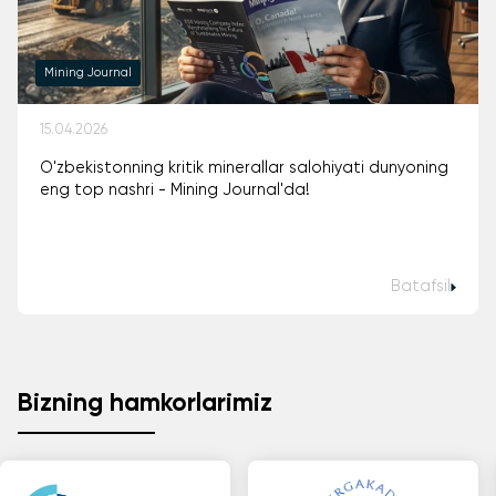
Mining Journal
15.04.2026
O'zbekistonning kritik minerallar salohiyati dunyoning
eng top nashri - Mining Journal'da!
Batafsil
Bizning hamkorlarimiz