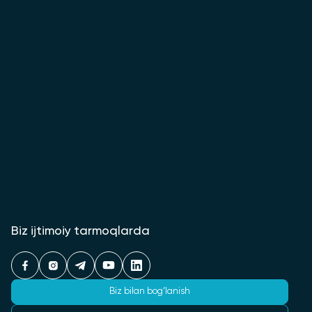
Biz ijtimoiy tarmoqlarda
Biz bilan bog‘lanish