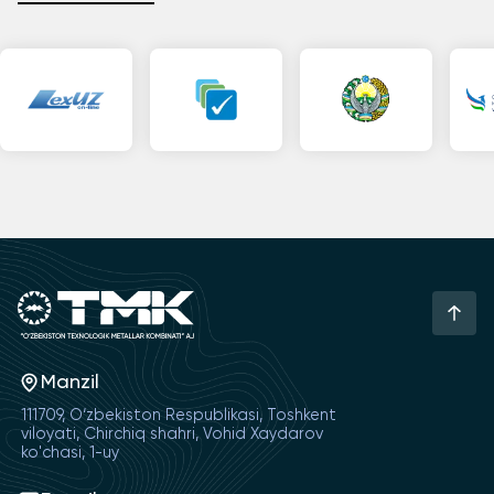
Manzil
111709, O‘zbekiston Respublikasi, Toshkent
viloyati, Chirchiq shahri, Vohid Xaydarov
ko'chasi, 1-uy