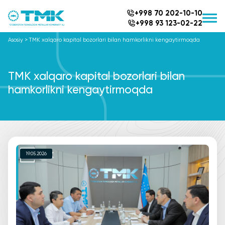
+998 70 202-10-10
+998 93 123-02-22
Asosiy
>
TMK xalqaro kapital bozorlari bilan hamkorlikni kengaytirmoqda
TMK xalqaro kapital bozorlari bilan
hamkorlikni kengaytirmoqda
19.05.2026