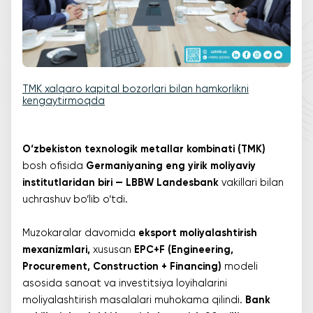
TMK xalqaro kapital bozorlari bilan hamkorlikni
kengaytirmoqda
O‘zbekiston texnologik metallar kombinati (TMK)
bosh ofisida
Germaniyaning eng yirik moliyaviy
institutlaridan biri — LBBW Landesbank
vakillari bilan
uchrashuv bo‘lib o‘tdi.
Muzokaralar davomida
eksport moliyalashtirish
mexanizmlari,
xususan
EPC+F (Engineering,
Procurement, Construction + Financing)
modeli
asosida sanoat va investitsiya loyihalarini
moliyalashtirish masalalari muhokama qilindi.
Bank