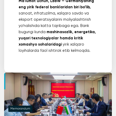
Ma'lumot uchun, LBBW — Germaniyaning
eng yirik federal banklaridan biri bo‘lib,
sanoat, infratuzilma, xalqaro savdo va
eksport operatsiyalarini moliyalashtirish
yo‘nalishida katta tajribaga ega. Bank
bugungi kunda
mashinasozlik, energetika,
yuqori texnologiyalar hamda kritik
xomashyo sohalaridagi
yirik xalqaro
loyihalarda faol ishtirok etib kelmoqda.
Memorandum