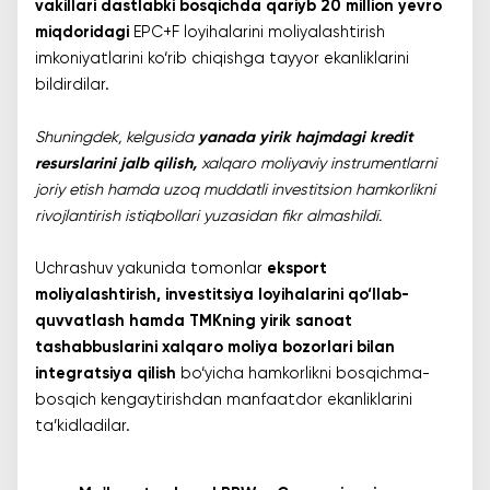
vakillari dastlabki bosqichda qariyb 20 million yevro
miqdoridagi
EPC+F loyihalarini moliyalashtirish
imkoniyatlarini ko‘rib chiqishga tayyor ekanliklarini
bildirdilar.
Shuningdek, kelgusida
yanada yirik hajmdagi kredit
resurslarini jalb qilish,
xalqaro moliyaviy instrumentlarni
joriy etish hamda uzoq muddatli investitsion hamkorlikni
rivojlantirish istiqbollari yuzasidan fikr almashildi.
Uchrashuv yakunida tomonlar
eksport
moliyalashtirish, investitsiya loyihalarini qo‘llab-
quvvatlash hamda TMKning yirik sanoat
tashabbuslarini xalqaro moliya bozorlari bilan
integratsiya qilish
bo‘yicha hamkorlikni bosqichma-
bosqich kengaytirishdan manfaatdor ekanliklarini
ta’kidladilar.