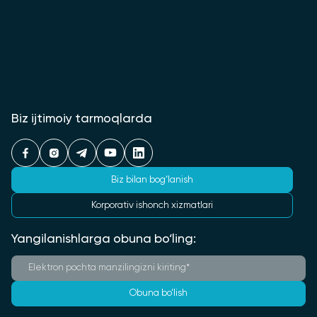
Biz ijtimoiy tarmoqlarda
Biz bilan bog‘lanish
Korporativ ishonch xizmatlari
Yangilanishlarga obuna bo‘ling:
Obuna bo‘lish