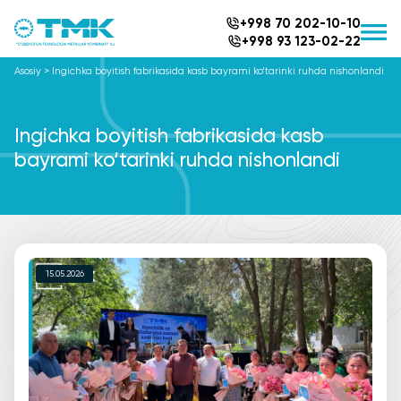
+998 70 202-10-10
+998 93 123-02-22
Asosiy
>
Ingichka boyitish fabrikasida kasb bayrami ko‘tarinki ruhda nishonlandi
Ingichka boyitish fabrikasida kasb
bayrami ko‘tarinki ruhda nishonlandi
15.05.2026