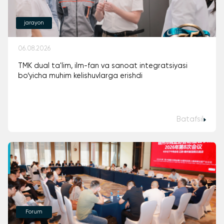
jarayon
06.08.2026
TMK dual ta'lim, ilm-fan va sanoat integratsiyasi
bo‘yicha muhim kelishuvlarga erishdi
Batafsil
Forum