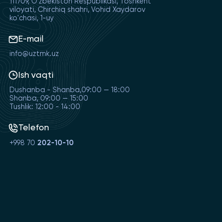
111709, O‘zbekiston Respublikasi, Toshkent
viloyati, Chirchiq shahri, Vohid Xaydarov
ko'chasi, 1-uy
E-mail
info@uztmk.uz
Ish vaqti
Dushanba - Shanba,09:00 — 18:00
Shanba, 09:00 — 15:00
Tushlik: 12:00 - 14:00
Telefon
+998 70
202-10-10