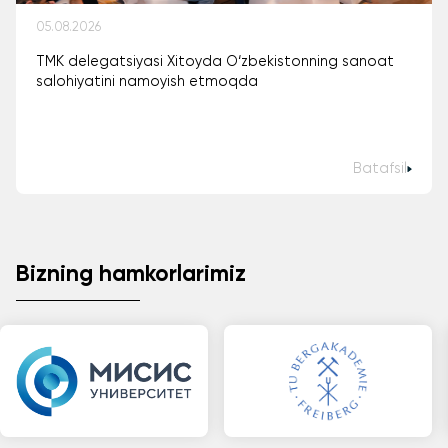
05.08.2026
TMK delegatsiyasi Xitoyda O‘zbekistonning sanoat
salohiyatini namoyish etmoqda
Batafsil
Bizning hamkorlarimiz