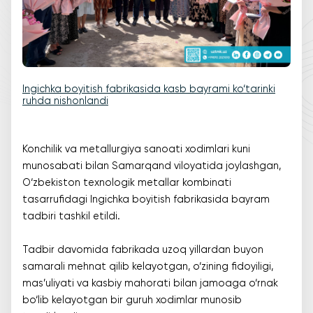
Ingichka boyitish fabrikasida kasb bayrami ko‘tarinki
ruhda nishonlandi
Konchilik va metallurgiya sanoati xodimlari kuni
munosabati bilan Samarqand viloyatida joylashgan,
O‘zbekiston texnologik metallar kombinati
tasarrufidagi Ingichka boyitish fabrikasida bayram
tadbiri tashkil etildi.
Tadbir davomida fabrikada uzoq yillardan buyon
samarali mehnat qilib kelayotgan, o‘zining fidoyiligi,
mas’uliyati va kasbiy mahorati bilan jamoaga o‘rnak
bo‘lib kelayotgan bir guruh xodimlar munosib