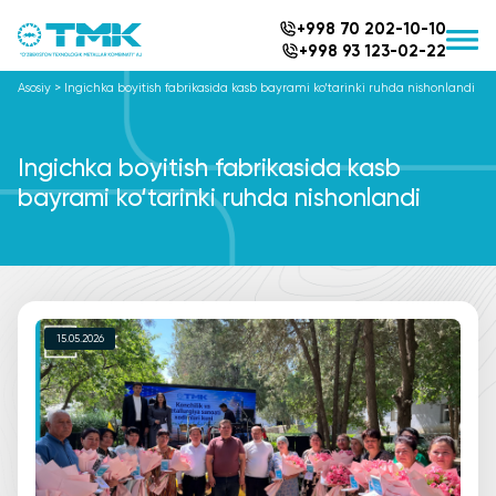
+998 70 202-10-10
+998 93 123-02-22
Asosiy
>
Ingichka boyitish fabrikasida kasb bayrami ko‘tarinki ruhda nishonlandi
Ingichka boyitish fabrikasida kasb
bayrami ko‘tarinki ruhda nishonlandi
15.05.2026