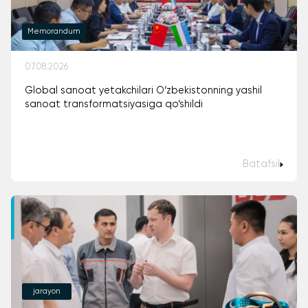
Memorandum
07.08.2026
Global sanoat yetakchilari O‘zbekistonning yashil
sanoat transformatsiyasiga qo‘shildi
Batafsil
jarayon