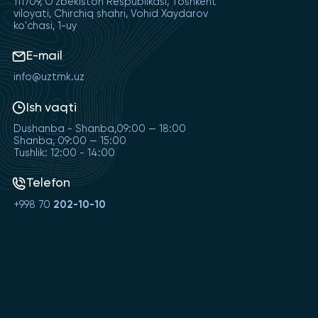
111709, O‘zbekiston Respublikasi, Toshkent
viloyati, Chirchiq shahri, Vohid Xaydarov
ko'chasi, 1-uy
E-mail
info@uztmk.uz
Ish vaqti
Dushanba - Shanba,09:00 — 18:00
Shanba, 09:00 — 15:00
Tushlik: 12:00 - 14:00
Telefon
+998 70
202-10-10