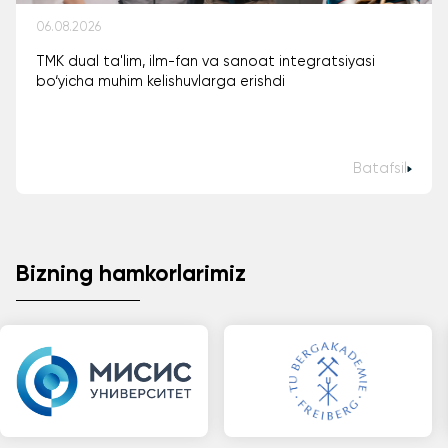
06.08.2026
TMK dual ta'lim, ilm-fan va sanoat integratsiyasi
bo‘yicha muhim kelishuvlarga erishdi
Batafsil
Bizning hamkorlarimiz