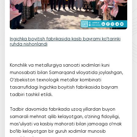
Ingichka boyitish fabrikasida kasb bayrami ko‘tarinki
ruhda nishonlandi
Konchilik va metallurgiya sanoati xodimlari kuni
munosabati bilan Samarqand viloyatida joylashgan,
O‘zbekiston texnologik metallar kombinati
tasarrufidagi Ingichka boyitish fabrikasida bayram
tadbiri tashkil etildi.
Tadbir davomida fabrikada uzoq yillardan buyon
samarali mehnat qilib kelayotgan, o‘zining fidoyiligi,
mas’uliyati va kasbiy mahorati bilan jamoaga o‘rnak
bo‘lib kelayotgan bir guruh xodimlar munosib