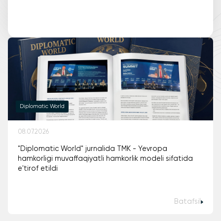
Diplomatic World
08.07.2026
"Diplomatic World" jurnalida TMK - Yevropa
hamkorligi muvaffaqiyatli hamkorlik modeli sifatida
e'tirof etildi
Batafsil