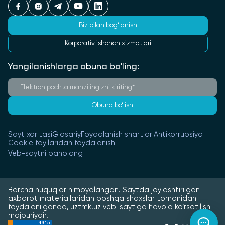
Biz bilan bog‘lanish
Korporativ ishonch xizmatlari
Yangilanishlarga obuna bo‘ling:
Obuna bo‘lish
Sayt xaritasi
Glosariy
Foydalanish shartlari
Antikorrupsiya
Cookie fayllaridan foydalanish
Veb-saytni baholang
Barcha huquqlar himoyalangan. Saytda joylashtirilgan
axborot materiallaridan boshqa shaxslar tomonidan
foydalanilganda, uztmk.uz veb-saytiga havola ko‘rsatilishi
majburiydir.