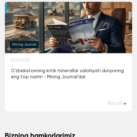
Mining Journal
15.04.2026
O'zbekistonning kritik minerallar salohiyati dunyoning
eng top nashri - Mining Journal'da!
Batafsil
Bizning hamkorlarimiz