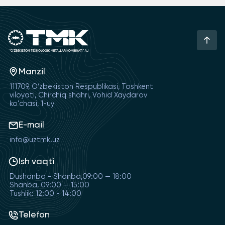
Manzil
111709, O‘zbekiston Respublikasi, Toshkent
viloyati, Chirchiq shahri, Vohid Xaydarov
ko'chasi, 1-uy
E-mail
info@uztmk.uz
Ish vaqti
Dushanba - Shanba,09:00 — 18:00
Shanba, 09:00 — 15:00
Tushlik: 12:00 - 14:00
Telefon